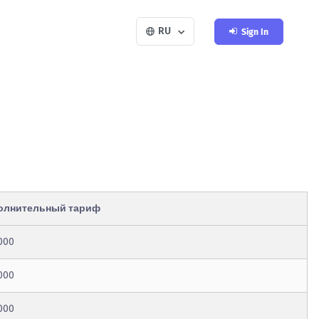
RU
Sign In
олнительный тариф
000
000
000